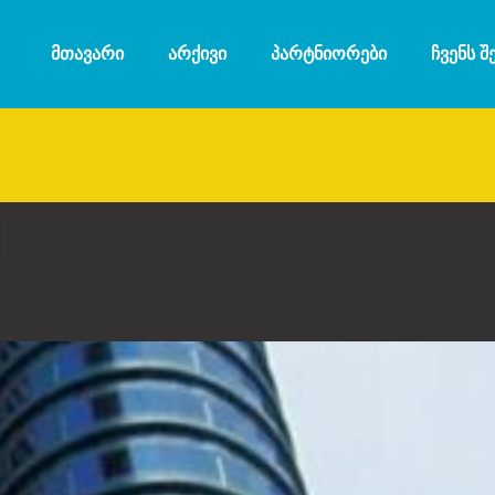
ᲛᲗᲐᲕᲐᲠᲘ
ᲐᲠᲥᲘᲕᲘ
ᲞᲐᲠᲢᲜᲘᲝᲠᲔᲑᲘ
ᲩᲕᲔᲜᲡ Შ
l