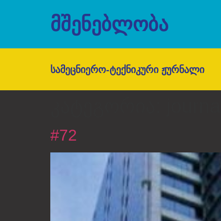
ᲛᲨᲔᲜᲔᲑᲚᲝᲑᲐ
ᲡᲐᲛᲔᲪᲜᲘᲔᲠᲝ-ᲢᲔᲥᲜᲘᲙᲣᲠᲘ ᲟᲣᲠᲜᲐᲚᲘ
კატეგორია:
journa
#72